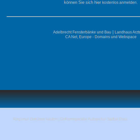
können Sie sich hier
.
kostenlos anmelden
|
Adelbrecht Fensterbänke und Bau
Landhaus Arz
CA Net, Europe - Domains und Webspace
Regional Genüsse kaufen
|
Dellenreparatur Autopolitur Spittal Drau