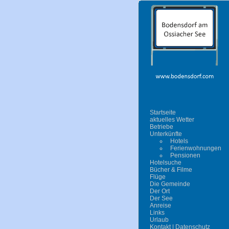
Startseite
aktuelles Wetter
Betriebe
Unterkünfte
Hotels
Ferienwohnungen
Pensionen
Hotelsuche
Bücher & Filme
Flüge
Die Gemeinde
Der Ort
Der See
Anreise
Links
Urlaub
Kontakt | Datenschutz