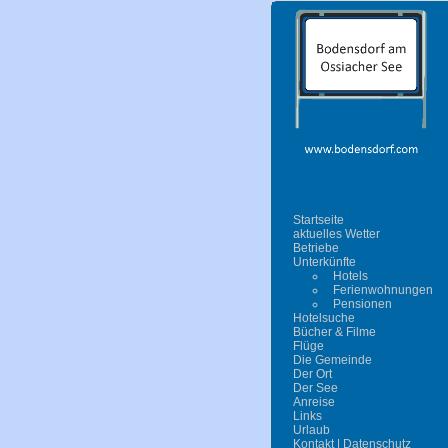
Startseite
aktuelles Wetter
Betriebe
Unterkünfte
Hotels
Ferienwohnungen
Pensionen
Hotelsuche
Bücher & Filme
Flüge
Die Gemeinde
Der Ort
Der See
Anreise
Links
Urlaub
Kontakt | Datenschutz