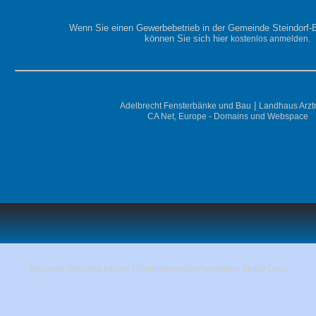
Wenn Sie einen Gewerbebetrieb in der Gemeinde Steindorf-
können Sie sich hier
.
kostenlos anmelden
|
Adelbrecht Fensterbänke und Bau
Landhaus Arz
CA Net, Europe - Domains und Webspace
Regional Genüsse kaufen
|
Dellenreparatur Autopolitur Spittal Drau