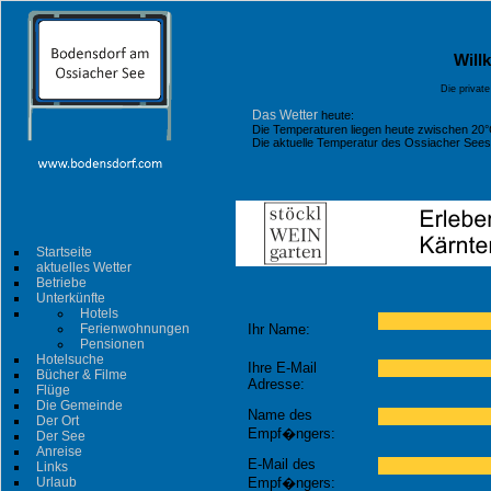
Will
Die privat
Das Wetter
heute:
Die Temperaturen liegen heute zwischen 20°
Die aktuelle Temperatur des Ossiacher Sees l
Startseite
aktuelles Wetter
Betriebe
Unterkünfte
Hotels
Ferienwohnungen
Ihr Name:
Pensionen
Hotelsuche
Ihre E-Mail
Bücher & Filme
Adresse:
Flüge
Die Gemeinde
Name des
Der Ort
Empf�ngers:
Der See
Anreise
E-Mail des
Links
Urlaub
Empf�ngers: