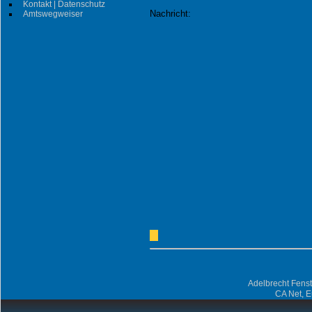
Kontakt | Datenschutz
Nachricht:
Amtswegweiser
Adelbrecht Fens
CA Net, 