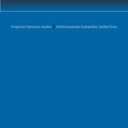
|
Regional Genüsse kaufen
Dellenreparatur Autopolitur Spittal Drau