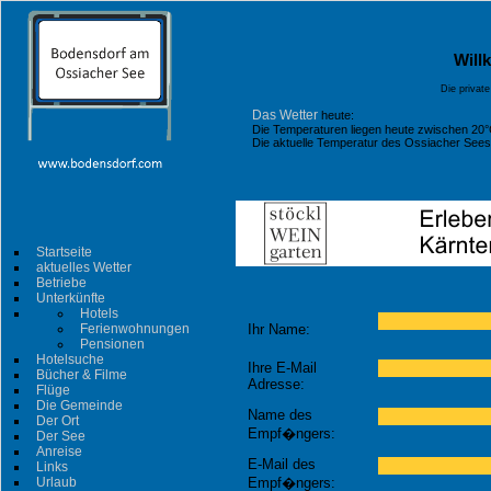
Will
Die privat
Das Wetter
heute:
Die Temperaturen liegen heute zwischen 20°
Die aktuelle Temperatur des Ossiacher Sees l
Startseite
aktuelles Wetter
Betriebe
Unterkünfte
Hotels
Ferienwohnungen
Ihr Name:
Pensionen
Hotelsuche
Ihre E-Mail
Bücher & Filme
Adresse:
Flüge
Die Gemeinde
Name des
Der Ort
Empf�ngers:
Der See
Anreise
E-Mail des
Links
Urlaub
Empf�ngers: