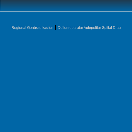
|
Regional Genüsse kaufen
Dellenreparatur Autopolitur Spittal Drau