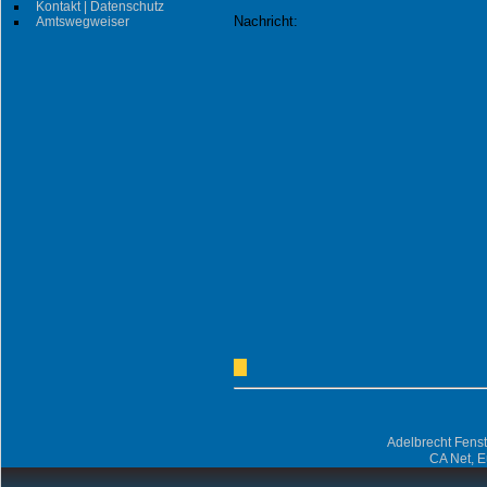
Kontakt | Datenschutz
Nachricht:
Amtswegweiser
Adelbrecht Fens
CA Net, 