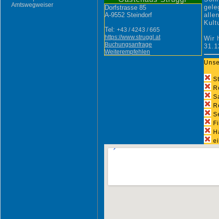
Amtswegweiser
gele
Dorfstrasse 85
A-
9552
Steindorf
alle
Kult
Tel:
+43 / 4243 / 665
https://www.struggl.at
Wir 
Buchungsanfrage
31.1
Weiterempfehlen
Unse
St
Re
S
Re
S
Fi
Ha
ei