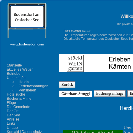
Willk
Die private 
Das Wetter
heute:
Die Temperaturen liegen heute zwischen 20°C i
Die aktuelle Temperatur des Ossiacher Sees lieg
Startseite
aktuelles Wetter
Betriebe
Unterkünfte
Hotels
Zurück
Ferienwohnungen
Pensionen
Buchungsanfrage
E
Gästehaus Struggl
Hotelsuche
Bücher & Filme
Flüge
Die Gemeinde
Herzl
Der Ort
Der See
Anreise
Links
Urlaub
Unse
Kontakt | Datenschutz
Gästehaus Struggl
Sonn